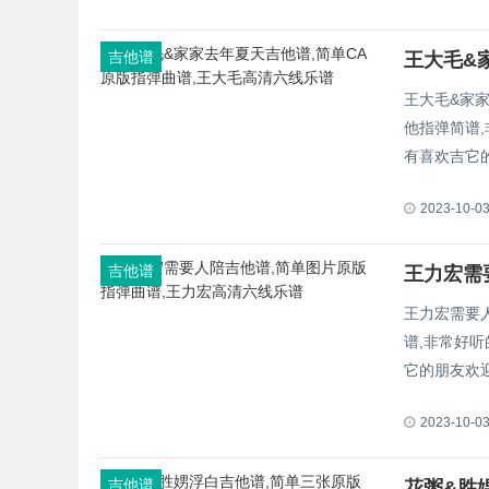
吉他谱
王大毛&家家
他指弹简谱
有喜欢吉它
2023-10-0
吉他谱
王力宏需要人
谱,非常好
它的朋友欢
2023-10-0
吉他谱
花粥&胜