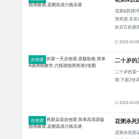
花粥&胜娚
弹简谱,非
欢吉它的朋
2023-10-0
吉他谱
二十岁的某
谱,下面2
2023-10-0
吉他谱
花粥杀死
花粥杀死那