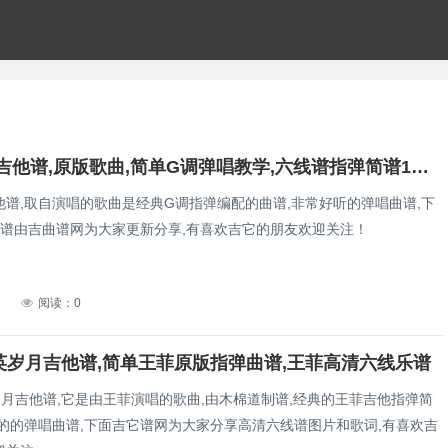
亲爱的你吉他谱,原版歌曲,简单G调弹唱教学,六线谱指弹简谱1张图
他谱,取自演唱的歌曲是经典G调指弹编配的曲谱,非常好听的弹唱曲谱,下
曲谱由吉曲谱网为大家更新分享,有喜欢吉它的朋友欢迎关注！
5
阅读：0
英岁月吉他谱,简单王菲原版指弹曲谱,王菲高清六线乐谱
岁月吉他谱,它是由王菲演唱的歌曲,由木棉道制谱,经典的王菲吉他指弹简
听的的弹唱曲谱,下面吉它谱网为大家分享高清六线谱图片和歌词,有喜欢吉