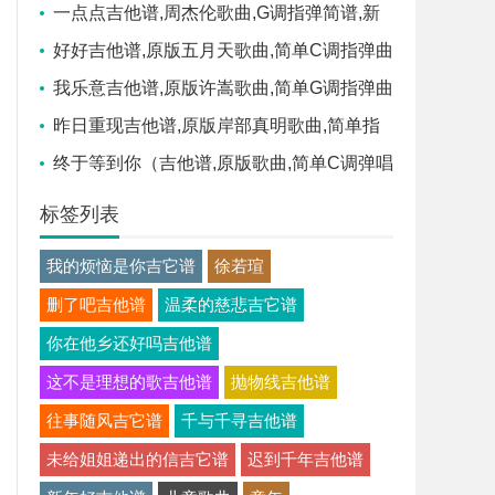
手弹唱六线谱
一点点吉他谱,周杰伦歌曲,G调指弹简谱,新
手弹唱
好好吉他谱,原版五月天歌曲,简单C调指弹曲
谱,高清六线乐谱
我乐意吉他谱,原版许嵩歌曲,简单G调指弹曲
谱,高清六线乐谱
昨日重现吉他谱,原版岸部真明歌曲,简单指
弹曲谱,高清六线乐谱
终于等到你（吉他谱,原版歌曲,简单C调弹唱
教学,六线谱指弹简谱3张图
标签列表
我的烦恼是你吉它谱
徐若瑄
删了吧吉他谱
温柔的慈悲吉它谱
你在他乡还好吗吉他谱
这不是理想的歌吉他谱
抛物线吉他谱
往事随风吉它谱
千与千寻吉他谱
未给姐姐递出的信吉它谱
迟到千年吉他谱