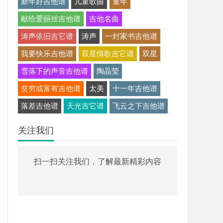
新年好吉他谱
儿童歌曲
童年
献给爱丽丝吉他谱
吉他名曲
涛声依旧吉它谱
涛声
一封家书吉他谱
我要快乐吉他谱
双星情歌吉它谱
双星
雪落下的声音吉他谱
陶晶莹
贫穷或富有吉他谱
太美
十一年吉他谱
落差吉他谱
天光吉它谱
飞云之下吉他谱
关注我们
扫一扫关注我们，了解最新精彩内容