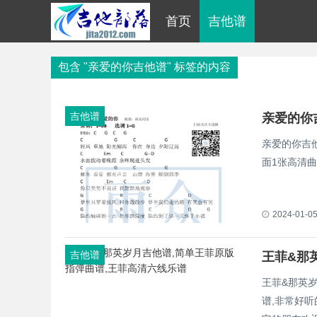
首页
吉他谱
包含 "亲爱的你吉他谱" 标签的内容
吉他谱
亲爱的你吉
面1张高清
2024-01-0
吉他谱
王菲&那
王菲&那英
谱,非常好