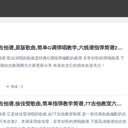
失落沙洲吉他谱,原版歌曲,简单G调弹唱教学,六线谱指弹简谱2张图
他谱,取自演唱的歌曲是经典G调指弹编配的曲谱,非常好听的弹唱曲谱,下
曲谱由吉曲谱网为大家更新分享,有喜欢吉它的朋友欢迎关注！
2
阅读：0
失落沙洲吉他谱,徐佳莹歌曲,简单指弹教学简谱,7T吉他教室六线谱图片
谱,它是徐佳莹演唱的歌曲,由7T吉他教室制谱,是一首经典歌曲编配的吉
时可夹在第2，本谱采用徐佳莹，非常好听的弹唱曲谱,下面高清曲谱由吉他