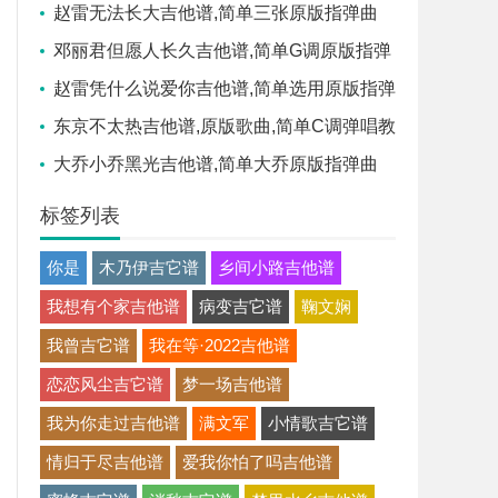
雷高清六线乐谱
赵雷无法长大吉他谱,简单三张原版指弹曲
谱,赵雷高清六线乐谱
邓丽君但愿人长久吉他谱,简单G调原版指弹
曲谱,邓丽君高清六线乐谱
赵雷凭什么说爱你吉他谱,简单选用原版指弹
曲谱,赵雷高清六线乐谱
东京不太热吉他谱,原版歌曲,简单C调弹唱教
学,六线谱指弹简谱4张图
大乔小乔黑光吉他谱,简单大乔原版指弹曲
谱,大乔小乔高清六线乐谱
标签列表
你是
木乃伊吉它谱
乡间小路吉他谱
我想有个家吉他谱
病变吉它谱
鞠文娴
我曾吉它谱
我在等·2022吉他谱
恋恋风尘吉它谱
梦一场吉他谱
我为你走过吉他谱
满文军
小情歌吉它谱
情归于尽吉他谱
爱我你怕了吗吉他谱