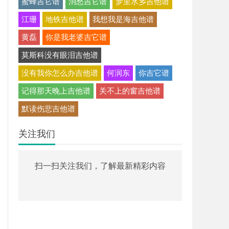
蜜蜂吉它谱
消愁吉它谱
梦里水乡吉他谱
江珊
地铁吉他谱
我想我是海吉他谱
黄磊
你是我老婆吉它谱
莫斯科没有眼泪吉他谱
没有我你怎么办吉他谱
何润东
你吉它谱
记得那天晚上吉他谱
关不上的窗吉他谱
默读伤悲吉他谱
关注我们
扫一扫关注我们，了解最新精彩内容