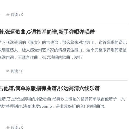
0
阅读：0
谱,张远歌曲,G调指弹简谱,新手弹唱弹唱谱
学习张远演唱的《嘉宾》的吉他谱，那么您来对地方了。这首弹唱简谱此
式细腻感人，让人感受到艺术家的情感表达能力。这个完整版弹唱简谱是
张远作词，王泽言作曲，张远演唱的歌曲，发行
1
阅读：0
吉他谱,简单原版指弹曲谱,张远高清六线乐谱
他谱,它是张远演唱的原版歌曲,经典歌曲编配的指弹简单版吉他谱子，六
坊整理制作,演奏速度95bmp，是非常好听的入门弹唱曲谱,
7
阅读：0