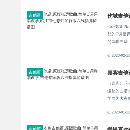
吉他谱
<b>伤城<
配的C调指弹
的弹唱曲谱,下
2023-02-1
吉他谱
《嘉宾》,它
编配的曲谱,
学网为大家
2023-01-2
吉他谱