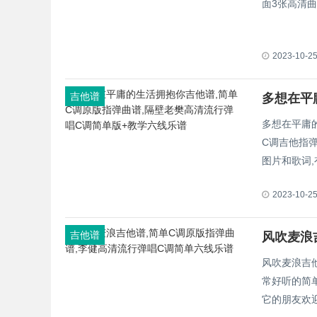
面3张高清
2023-10-2
吉他谱
多想在平庸
C调吉他指
图片和歌词
2023-10-2
吉他谱
风吹麦浪吉他
常好听的简
它的朋友欢