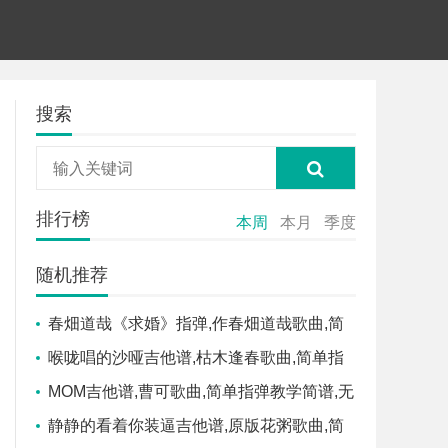
搜索
排行榜
本周
本月
季度
随机推荐
春畑道哉《求婚》指弹,作春畑道哉歌曲,简
单指弹教学简谱,安仔弹吉他六线谱图片
喉咙唱的沙哑吉他谱,枯木逢春歌曲,简单指
弹教学简谱,吉他专家六线谱图片
MOM吉他谱,曹可歌曲,简单指弹教学简谱,无
限延音六线谱图片
静静的看着你装逼吉他谱,原版花粥歌曲,简