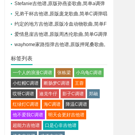
单C调弹唱教学,春哥制谱版六线指弹简谱图
Stefanie吉他谱,原版孙燕姿歌曲,简单a调弹
唱教学,网络转载版六线指弹简谱图
兄弟干杯吉他谱,原版庞龙歌曲,简单C调弹唱
教学,虫虫吉他版六线指弹简谱图
约定的地方吉他谱,原版冷血动物歌曲,简单F
调弹唱教学,音乐之家版六线指弹简谱图
爱情悬崖吉他谱,原版周杰伦歌曲,简单G调弹
唱教学,音乐之家版六线指弹简谱图
wayhome家路指弹吉他谱,原版押尾桑歌曲,
简单吉他弹唱教学,中文吉他音乐社区版六线
标签列表
指弹简谱图
一个人的浪漫C调谱
张栋梁
小乌龟C调谱
小红帽C调谱
断肠梦C调谱
王蓉
哎呀C调谱
迪克牛仔
影子C调谱
郑融
红绿灯C调谱
海C调谱
降温C调谱
他不爱我C调谱
明天会更好吉他谱
超能力吉他谱
口是心非吉他谱