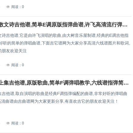
5
阅读：0
父亲写的散文诗吉他谱,简单E调原版指弹曲谱,许飞高清流行弹唱六线乐谱
文诗吉他谱,它是由许飞演唱的歌曲,由大树音乐屋制谱,经典的E调吉他指
常好听的简单的弹唱曲谱,下面吉它谱网为大家分享高清六线谱图片和歌词,
的朋友欢迎关注
5
阅读：0
爱的故事上集吉他谱,原版歌曲,简单F调弹唱教学,六线谱指弹简谱2张图
集吉他谱,取自演唱的歌曲是经典F调指弹编配的曲谱,非常好听的弹唱曲
张高清曲谱由吉曲谱网为大家更新分享,有喜欢吉它的朋友欢迎关注！
5
阅读：0