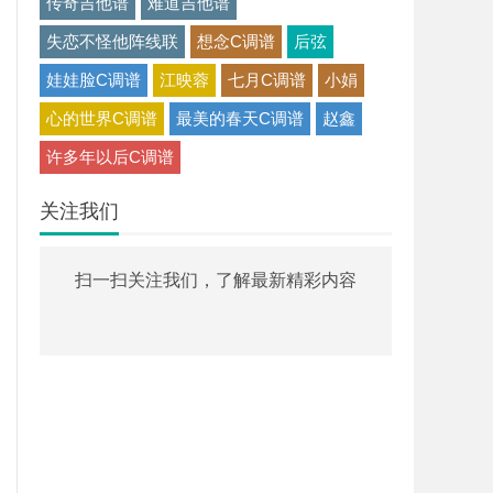
传奇吉他谱
难道吉他谱
失恋不怪他阵线联
想念C调谱
后弦
娃娃脸C调谱
江映蓉
七月C调谱
小娟
心的世界C调谱
最美的春天C调谱
赵鑫
许多年以后C调谱
关注我们
扫一扫关注我们，了解最新精彩内容