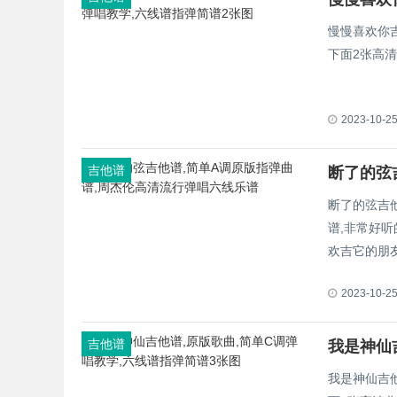
慢慢喜欢你
下面2张高
2023-10-2
吉他谱
断了的弦吉
谱,非常好
欢吉它的朋
2023-10-2
吉他谱
我是神仙吉