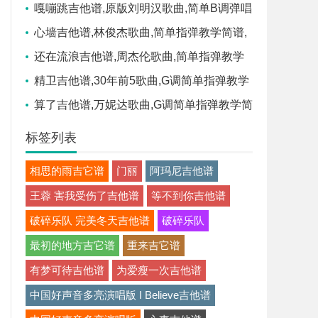
弹唱教学,音乐之家版六线指弹简谱图
嘎嘣跳吉他谱,原版刘明汉歌曲,简单B调弹唱
教学,吉他世界网版六线指弹简谱图
心墙吉他谱,林俊杰歌曲,简单指弹教学简谱,
群子六线谱图片
还在流浪吉他谱,周杰伦歌曲,简单指弹教学
简谱,7T吉他教室六线谱图片
精卫吉他谱,30年前5歌曲,G调简单指弹教学
简谱,革命吉他六线谱图片
算了吉他谱,万妮达歌曲,G调简单指弹教学简
谱,革命吉他六线谱图片
标签列表
相思的雨吉它谱
门丽
阿玛尼吉他谱
王蓉 害我受伤了吉他谱
等不到你吉他谱
破碎乐队 完美冬天吉他谱
破碎乐队
最初的地方吉它谱
重来吉它谱
有梦可待吉他谱
为爱瘦一次吉他谱
中国好声音多亮演唱版 I Believe吉他谱