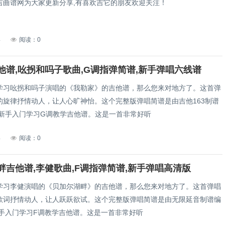
吉曲谱网为大家更新分享,有喜欢吉它的朋友欢迎关注！
4
阅读：0
他谱,吆拐和吗子歌曲,G调指弹简谱,新手弹唱六线谱
学习吆拐和吗子演唱的《我勒家》的吉他谱，那么您来对地方了。这首弹
的旋律抒情动人，让人心旷神怡。这个完整版弹唱简谱是由吉他163制谱
合新手入门学习G调教学吉他谱。这是一首非常好听
4
阅读：0
畔吉他谱,李健歌曲,F调指弹简谱,新手弹唱高清版
学习李健演唱的《贝加尔湖畔》的吉他谱，那么您来对地方了。这首弹唱
歌词抒情动人，让人跃跃欲试。这个完整版弹唱简谱是由无限延音制谱编
新手入门学习F调教学吉他谱。这是一首非常好听