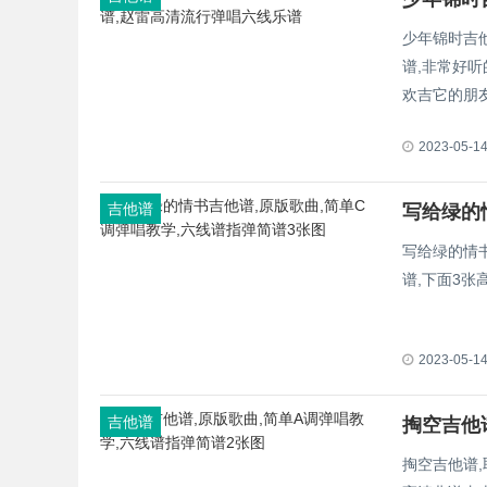
少年锦时吉
谱,非常好
欢吉它的朋
2023-05-1
吉他谱
写给绿的情
谱,下面3
2023-05-1
吉他谱
掏空吉他
掏空吉他谱,