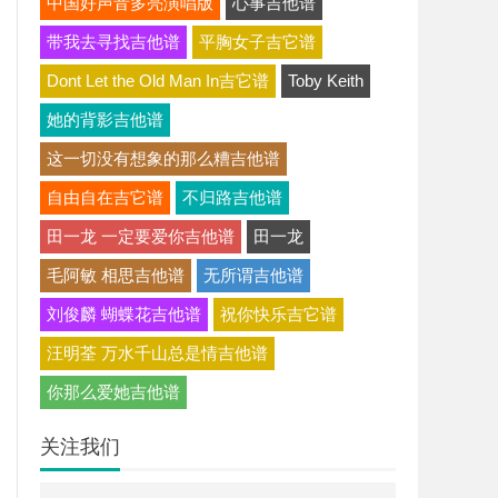
中国好声音多亮演唱版
心事吉他谱
带我去寻找吉他谱
平胸女子吉它谱
Dont Let the Old Man In吉它谱
Toby Keith
她的背影吉他谱
这一切没有想象的那么糟吉他谱
自由自在吉它谱
不归路吉他谱
田一龙 一定要爱你吉他谱
田一龙
毛阿敏 相思吉他谱
无所谓吉他谱
刘俊麟 蝴蝶花吉他谱
祝你快乐吉它谱
汪明荃 万水千山总是情吉他谱
你那么爱她吉他谱
关注我们