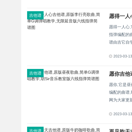
吉他谱
愿得一人心
指弹编配的曲
谱由吉它自学
2023-03-1
吉他谱
愿你,它是昼
编配的曲谱,
网为大家更
2023-03-1
吉他谱