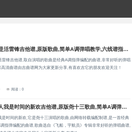
东北人都是活雷锋吉他谱,原版歌曲,简单A调弹唱教学,六线谱指弹简谱1张图
活雷锋吉他谱,取自演唱的歌曲是经典A调指弹编配的曲谱,非常好听的弹唱
1张高清曲谱由吉曲谱网为大家更新分享,有喜欢吉它的朋友欢迎关注！
0
阅读：0
再见旧情人我是时间的新欢吉他谱,原版尧十三歌曲,简单A调弹唱教学,网络转载版六线指弹简谱图
我是时间的新欢,它是尧十三演唱的歌曲,由网络转载编配制谱,是一首经典
A调指弹编配的曲谱,歌曲选自《飞船，宇航员》专辑非常好听的弹唱曲谱,