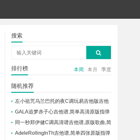
搜索
排行榜
本周
本月
季度
随机推荐
左小祖咒乌兰巴托的夜C调玩易吉他版吉他
谱,原版歌曲,简单C调弹唱教学,六线谱指弹简
GALA追梦赤子心吉他谱,简单高清原版指弹
谱1张图
曲谱,GALA高清六线乐谱
同一秒郑伊健C调高清谱吉他谱,原版歌曲,简
单C调弹唱教学,六线谱指弹简谱1张图
AdeleRollingInTh吉他谱,简单四张原版指弹