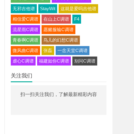
无邪吉他谱
StayWit
这就是爱吗吉他谱
相信爱C调谱
在山上C调谱
F4
流星雨C调谱
愿赌服输C调谱
青春啊C调谱
鸟儿的幻想C调谱
微风曲C调谱
张磊
一念天堂C调谱
虐心C调谱
福建如你C调谱
别问C调谱
关注我们
扫一扫关注我们，了解最新精彩内容