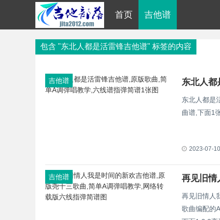
首页
吉他谱
包含 "东北人都是活雷锋吉他谱" 标签的内容
吉他谱
东北人都是
曲谱,下面
2023-07-1
吉他谱
再见旧情人
歌曲编配的