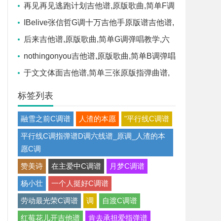
曲谱,Adele高清六线乐谱
再见再见逃跑计划吉他谱,原版歌曲,简单F调
弹唱教学,六线谱指弹简谱1张图
IBelive张信哲G调十万吉他手原版谱吉他谱,
原版歌曲,简单G调弹唱教学,六线谱指弹简谱1
后来吉他谱,原版歌曲,简单G调弹唱教学,六
张图
线谱指弹简谱1张图
nothingonyou吉他谱,原版歌曲,简单B调弹唱
教学,六线谱指弹简谱1张图
于文文体面吉他谱,简单三张原版指弹曲谱,
于文文高清六线乐谱
标签列表
融雪之前C调谱
人渣的本愿
"平行线C调谱
平行线C调指弹谱D调六线谱_原调_人渣的本
愿C调
赞美诗
在主爱中C调谱
月梦C调谱
杨小壮
一个人挺好C调谱
劳动最光荣C调谱
调
自渡C调谱
红莓花儿开吉他谱
肯去承担爱指弹谱