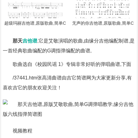
超级玛丽吉他谱,原版歌曲,简单C
无声的你吉他谱,原版歌曲,简单C
调弹唱教学,六线谱指弹简谱1张图
调弹唱教学,六线谱指弹简谱1张图
那天
吉他谱
,它是艾敬演唱的歌曲,由缘分吉他编配制谱,是
一首经典歌曲编配的G调指弹编配的曲谱,
歌曲选自《校园民谣 1》专辑非常好听的弹唱曲谱,下面
/37441.htm张高清曲谱由吉它简谱网为大家更新分享,有
喜欢吉它的朋友欢迎关注！
视频教程