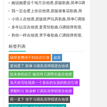
学,六线谱指弹简谱3张图
她说她爱这个地方吉他谱,原版歌曲,简单G调
弹唱教学,六线谱指弹简谱1张图
我一定会爱上你吉他谱,原版谢春花歌曲,简
单C调指弹曲谱,高清六线乐谱
小诗人吉他谱,原版留声玩具歌曲,简单C调指
弹曲谱,高清六线乐谱
多年以后吉他谱,姜育恒歌曲,G调指弹简谱,
新手弹唱弹唱谱
和你一样吉他谱,李宇春歌曲,C调指弹简谱,
新手弹唱六线谱
标签列表
隔壁老樊得不到你吉它谱
超原
爱就爱了 陈琳 G调高清弹唱谱吉他谱
给未来的自己 杨宗纬 C调男生版吉他谱
洛天依写给我第一个喜欢的女孩的歌吉它谱
梦醒时分 陈淑桦 C调高清弹唱谱吉他谱
雨一直下 张宇 G调高清弹唱谱吉他谱