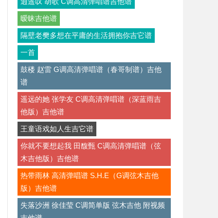
逍遥叹 胡歌 C调高清弹唱谱吉他谱
暧昧吉他谱
隔壁老樊多想在平庸的生活拥抱你吉它谱
一首
鼓楼 赵雷 G调高清弹唱谱（春哥制谱）吉他
谱
遥远的她 张学友 C调高清弹唱谱（深蓝雨吉
他版）吉他谱
王童语戏如人生吉它谱
你就不要想起我 田馥甄 C调高清弹唱谱（弦
木吉他版）吉他谱
热带雨林 高清弹唱谱 S.H.E（G调弦木吉他
版）吉他谱
失落沙洲 徐佳莹 C调简单版 弦木吉他 附视频
吉他谱