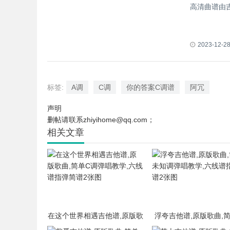
高清曲谱由
2023-12-2
标签:
A调
C调
你的答案C调谱
阿冗
声明
删帖请联系zhiyihome@qq.com；
相关文章
在这个世界相遇吉他谱,原版歌
浮夸吉他谱,原版歌曲,
曲,简单C调弹唱教学,六线谱指
知调弹唱教学,六线谱指