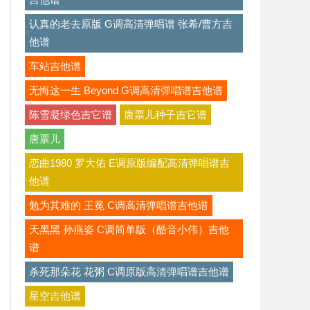
认真的老去原版 G调高清弹唱谱 张希/曹方吉
他谱
车站吉他谱
无悔这一生 Beyond G调高清弹唱谱吉他谱
陈雪凝绿色吉它谱
唐票儿种子吉它谱
唐票儿
恋曲1980 罗大佑 E调原版编配高清弹唱谱吉
他谱
勉为其难的 王冕 C调高清弹唱谱吉他谱
天黑黑 孙燕姿 C调简单版（酷音小伟）吉他
谱
杀死那朵花 花粥 C调原版高清弹唱谱吉他谱
星空吉他谱