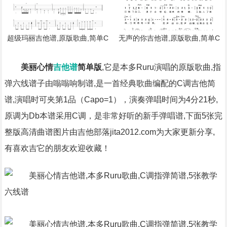
超级玛丽吉他谱,原版歌曲,简单C
无声的你吉他谱,原版歌曲,简单C
调弹唱教学,六线谱指弹简谱1张图
调弹唱教学,六线谱指弹简谱1张图
美丽心情
吉他谱
简单版
,它是本多Ruru演唱的原版歌曲,指
弹六线谱子由嗡嗡响制谱,是一首经典歌曲编配的C调吉他简
谱,演唱时可夹第1品（Capo=1），演奏弹唱时间为4分21秒,
原调为Db本谱采用C调，是非常好听的新手弹唱谱,下面5张完
整版高清曲谱图片由吉他部落jita2012.com为大家更新分享,
有喜欢吉它的朋友欢迎收藏！