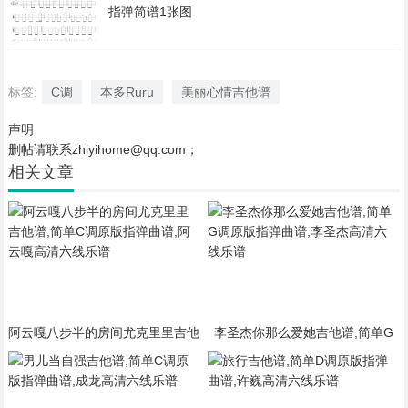
指弹简谱1张图
标签:
C调
本多Ruru
美丽心情吉他谱
声明
删帖请联系zhiyihome@qq.com；
相关文章
阿云嘎八步半的房间尤克里里吉他
李圣杰你那么爱她吉他谱,简单G
谱,简单C调原版指弹曲谱,阿云嘎
调原版指弹曲谱,李圣杰高清六线
高清六线乐谱
乐谱