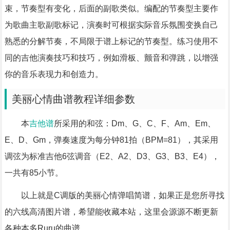
束，节奏型有变化，后面的副歌类似。编配的节奏型主要作
为歌曲主歌副歌标记，演奏时可根据实际音乐氛围变换自己
熟悉的分解节奏，不局限于谱上标记的节奏型。练习使用不
同的吉他演奏技巧和技巧，例如滑板、颤音和弹跳，以增强
你的音乐表现力和创造力。
美丽心情曲谱教程详细参数
本
吉他谱
所采用的和弦：Dm、G、C、F、Am、Em、
E、D、Gm，弹奏速度为每分钟81拍（BPM=81），其采用
调弦为标准吉他6弦调音（E2、A2、D3、G3、B3、E4），
一共有85小节。
以上就是C调版的美丽心情弹唱简谱，如果正是您所寻找
的六线高清图片谱，希望能收藏本站，这里会源源不断更新
各种本多Ruru的曲谱。