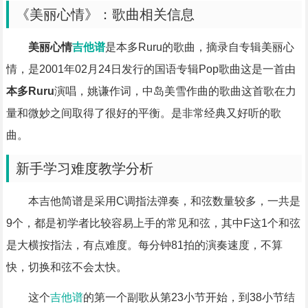
《美丽心情》：歌曲相关信息
美丽心情
吉他谱
是本多Ruru的歌曲，摘录自专辑美丽心
情，是2001年02月24日发行的国语专辑Pop歌曲这是一首由
本多Ruru
演唱，姚谦作词，中岛美雪作曲的歌曲这首歌在力
量和微妙之间取得了很好的平衡。是非常经典又好听的歌
曲。
新手学习难度教学分析
本吉他简谱是采用C调指法弹奏，和弦数量较多，一共是
9个，都是初学者比较容易上手的常见和弦，其中F这1个和弦
是大横按指法，有点难度。每分钟81拍的演奏速度，不算
快，切换和弦不会太快。
这个
吉他谱
的第一个副歌从第23小节开始，到38小节结