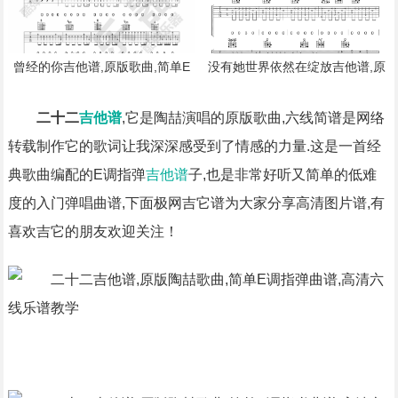
曾经的你吉他谱,原版歌曲,简单E
没有她世界依然在绽放吉他谱,原
调弹唱教学,六线谱指弹简谱4张图
版歌曲,简单E调弹唱教学,六线谱
指弹简谱5张图
二十二
吉他谱
,它是陶喆演唱的原版歌曲,六线简谱是网络
转载制作它的歌词让我深深感受到了情感的力量.这是一首经
典歌曲编配的E调指弹
吉他谱
子,也是非常好听又简单的低难
度的入门弹唱曲谱,下面极网吉它谱为大家分享高清图片谱,有
喜欢吉它的朋友欢迎关注！