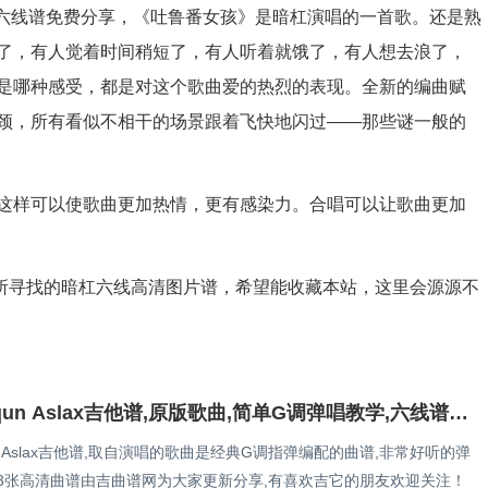
清六线谱免费分享，《吐鲁番女孩》是暗杠演唱的一首歌。还是熟
了，有人觉着时间稍短了，有人听着就饿了，有人想去浪了，
是哪种感受，都是对这个歌曲爱的热烈的表现。全新的编曲赋
颈，所有看似不相干的场景跟着飞快地闪过——那些谜一般的
这样可以使歌曲更加热情，更有感染力。合唱可以让歌曲更加
所寻找的暗杠六线高清图片谱，希望能收藏本站，这里会源源不
Untux Uqun Aslax吉他谱,原版歌曲,简单G调弹唱教学,六线谱指弹简谱3张图
qun Aslax吉他谱,取自演唱的歌曲是经典G调指弹编配的曲谱,非常好听的弹
面3张高清曲谱由吉曲谱网为大家更新分享,有喜欢吉它的朋友欢迎关注！