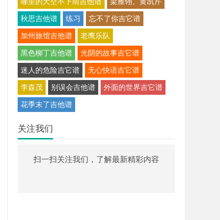
哪里的天空不下雨吉他谱
梁雁翎、黄凯芹
秋思吉他谱
练习
忘不了你吉它谱
加州旅馆吉他谱
老鹰乐队
黑色柳丁吉他谱
光阴的故事吉它谱
迷人的危险吉它谱
无心快语吉它谱
李森茂
别误会吉他谱
外面的世界吉它谱
花季末了吉他谱
关注我们
扫一扫关注我们，了解最新精彩内容