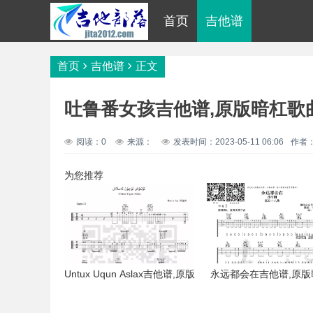
首页
吉他谱
首页
吉他谱
正文
吐鲁番女孩吉他谱,原版暗杠歌
阅读：0
来源：
发表时间：2023-05-11 06:06
作者
为您推荐
Untux Uqun Aslax吉他谱,原版
永远都会在吉他谱,原版
歌曲,简单G调弹唱教学,六线谱
简单G调弹唱教学,六线
指弹简谱3张图
简谱3张图