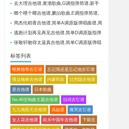
谱,G调指法吉他弹唱谱
去大理吉他谱,黄渤歌曲,G调指弹简谱,新手
弹唱高清版
啷个哩个啷吉他谱,鹏泊歌曲,E调指弹简谱,
新手弹唱高清版
周杰伦稻香吉他谱,简单A调原版弹唱曲谱,周
杰伦高清六线谱图片
逃跑计划再见再见吉他谱,简单D调原版指弹
曲谱,逃跑计划高清六线谱附歌词
张敬轩吻得太逼真吉他谱,简单C调原版弹唱
曲谱,张敬轩高清六线谱图片
标签列表
唯舞独尊吉它谱
忘记我还是忘记他吉它谱
嘎达梅林吉他谱
内蒙民歌
过把隐吉他谱
星吉他谱
日本歌曲
No.40交响曲主题吉他谱
旧词吉它谱
九九艳阳天吉他谱
高如星
痛哭吉它谱
女人花吉他谱
欢乐中国年吉他谱
卞留念