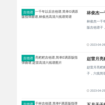
吉他谱
林俊杰一千
版吉他谱子
2023-04-2
吉他谱
赵雷月亮
赵雷月亮粑
子，六线简
2023-04-2
吉他谱
五月天干