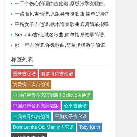
学,音乐之家版六线指弹简谱图
一千个伤心的理由吉他谱,原版张学友歌曲,
简单G调弹唱教学,网络转载版六线指弹简谱图
一路顺风吉他谱,原版吴奇隆歌曲,简单C调弹
唱教学,网络转载版六线指弹简谱图
平胸女子吉他谱,枯木逢春歌曲,C调简单指弹
教学简谱,吉他专家六线谱图片
Senorita吉他,域名歌曲,简单指弹教学简谱,
捷诚吉他教室六线谱图片
那一年吉他谱,许巍歌曲,简单指弹教学简谱,
悠音吉他六线谱图片
标签列表
重来吉它谱
有梦可待吉他谱
为爱瘦一次吉他谱
中国好声音多亮演唱版 I Believe吉他谱
中国好声音多亮演唱版
心事吉他谱
带我去寻找吉他谱
平胸女子吉它谱
Dont Let the Old Man In吉它谱
Toby Keith