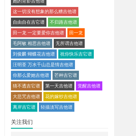
她的背影吉他谱
这一切没有想象的那么糟吉他谱
自由自在吉它谱
不归路吉他谱
田一龙 一定要爱你吉他谱
田一龙
毛阿敏 相思吉他谱
无所谓吉他谱
刘俊麟 蝴蝶花吉他谱
祝你快乐吉它谱
汪明荃 万水千山总是情吉他谱
你那么爱她吉他谱
芒种吉它谱
猜不透吉它谱
第一天吉他谱
觉醒吉他谱
大悲咒吉他谱
花的嫁纱吉他谱
离岸吉它谱
轻描淡写吉他谱
关注我们