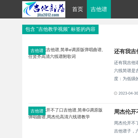
首页
吉他谱
包含 "吉他教学视频" 标签的内容
吉他谱
还有我吉
还有我吉他
六线简谱是
度：为低级
2023-04-3
吉他谱
周杰伦开不
吉他谱子，