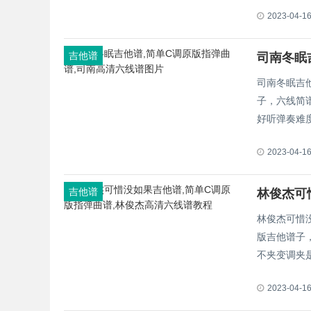
2023-04-1
吉他谱
司南冬眠
司南冬眠吉
子，六线简谱
好听弹奏难
2023-04-1
吉他谱
林俊杰可惜
版吉他谱子，
不夹变调夹
2023-04-1