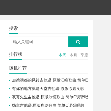
搜索
排行榜
本周
本月
季度
随机推荐
加德满都的风铃吉他谱,原版汪峰歌曲,简单E
调弹唱教学,吉他吧版六线指弹简谱图
有你的地方就是天堂吉他谱,原版徐嘉良歌
曲,简单G调弹唱教学,纯八度吉他兴趣社版六
寂寞先生吉他谱,原版刘悦歌曲,简单G调弹唱
线指弹简谱图
教学,吉他世界版六线指弹简谱图
勋章吉他谱,原版鹿晗歌曲,简单C调弹唱教