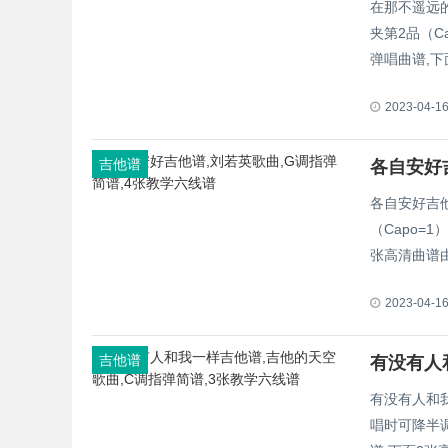
在那不遥远
夹第2品（C
弹唱曲谱,下
2023-04-1
吉他谱
各自安好
各自安好吉
（Capo=
张高清曲谱由
2023-04-1
吉他谱
有没有人和
唱时可降半