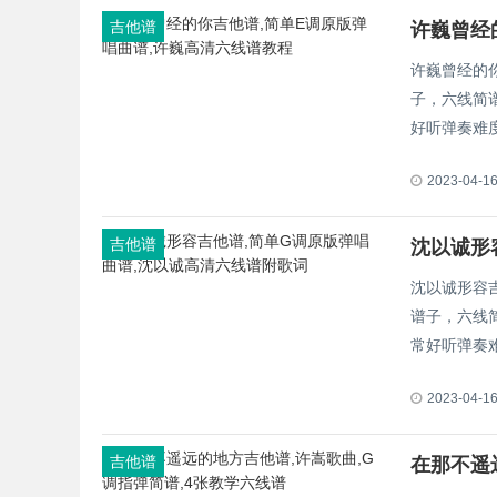
吉他谱
许巍曾经
许巍曾经的
子，六线简谱
好听弹奏难
2023-04-1
吉他谱
沈以诚形容
谱子，六线简
常好听弹奏
2023-04-1
吉他谱
在那不遥